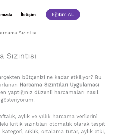
Eğitim AL
ımızda
İletişim
arcama Sızıntısı
 Sızıntısı
rrent
ice
çekten bütçenizi ne kadar etkiliyor? Bu
zırlanan
Harcama Sızıntıları Uygulaması
,00.
en yaptığınız düzenli harcamaları nasıl
i gösteriyorum.
talık, aylık ve yıllık harcama verilerini
ki kritik sızıntıları otomatik olarak tespit
kategori, sıklık, ortalama tutar, aylık etki,