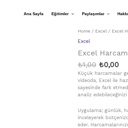
Ana Sayfa
Eğitimler
Paylaşımlar
Hakk
Home
/
Excel
/ Excel H
Excel
Excel Harcama
Original
Cu
₺
1,00
₺
0,00
price
pr
Küçük harcamalar ger
was:
is:
videoda, Excel ile ha
₺1,00.
₺0
sayesinde fark etmed
analiz edebileceğiniz
Uygulama; günlük, haf
inceleyerek bütçenizde
eder. Harcamalarınızı 