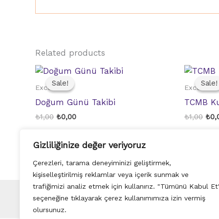
Related products
Sale!
Sale!
Sale!
Sale!
Excel
Excel
Doğum Günü Takibi
TCMB Kur
Original
Current
Orig
₺
1,00
₺
0,00
₺
1,00
₺
0,
price
price
pri
was:
is:
was
Hemen İndir
Hemen
Gizliliğinize değer veriyoruz
₺1,00.
₺0,00.
₺1,0
Çerezleri, tarama deneyiminizi geliştirmek,
kişiselleştirilmiş reklamlar veya içerik sunmak ve
trafiğimizi analiz etmek için kullanırız. "Tümünü Kabul Et
seçeneğine tıklayarak çerez kullanımımıza izin vermiş
olursunuz.