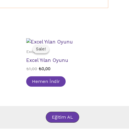
Sale!
Sale!
Excel
Excel Yılan Oyunu
Original
Current
₺
1,00
₺
0,00
price
price
was:
is:
Hemen İndir
₺1,00.
₺0,00.
Eğitim AL