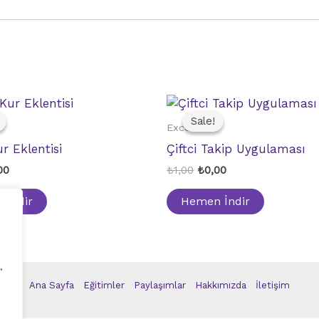
Sale!
Sale!
Excel
 Eklentisi
Çiftci Takip Uygulaması
inal
Current
Original
Current
00
₺
1,00
₺
0,00
ce
price
price
price
:
is:
was:
is:
 İndir
Hemen İndir
0.
₺0,00.
₺1,00.
₺0,00.
"
Ana Sayfa
Eğitimler
Paylaşımlar
Hakkımızda
İletişim